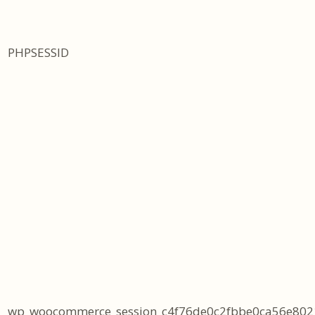
PHPSESSID
wp_woocommerce_session_c4f76de0c2fbbe0ca56e802