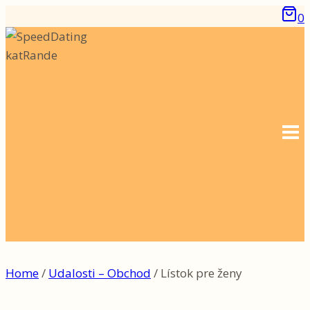
Skip
0
to
content
Home
/
Udalosti – Obchod
/
Lístok pre ženy