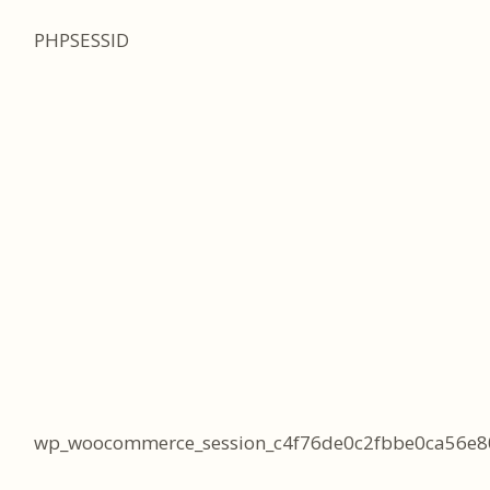
PHPSESSID
wp_woocommerce_session_c4f76de0c2fbbe0ca56e