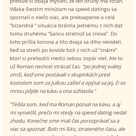
pretože si obaja mysleli, že ten druhý má vzťah.
Vďaka šiestim minútam na speed datingu sa
spoznali o niečo viac, ale prekvapenie a celá
“bizardná “ situácia bránila jednému z nich dať
tomu druhému “šancu stretnúť sa znova”. Do
toho prišla korona a títo dvaja sa dlho nevideli.
Keď sa stretli po kovide boli z nich už “známi”
ktorí si prehodili medzi sebou zopár viet. Ale to
už Roman nechcel strácať čas:
“po jednej svätej
omši, keď sme postávali v skupinkách pred
kostolom som za Julkou zašiel a opýtal sa jej, či so
mnou pôjde na kávu a ona súhlasila.”
“Tešila som, keď ma Roman pozval na kávu, a aj
mi vysvetlil, prečo mi vtedy na speed dating nedal
zhodu. Konečne sme mali čas porozprávať sa a
viac sa spoznať. Bolo mi ľúto, strateného času, ale