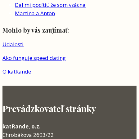
Dal mi pocítiť, že som vzácna
Martina a Anton
Mohlo by vás zaujímať:
Udalosti
Ako funguje speed dating
O katRande
Prevádzkovateľ stránky
katRande, o.z.
Chrobákova 2693/22