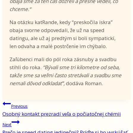
obaja sme za ten čas dozreli a presne vedeli, čo
chceme.“
Na otázku katRande, kedy “preskočila iskra”
obaja svorne odpovedali, že už na speed
datingu, ale už aj predtým si boli sympatickí,
len odvaha a malé postrčenie im chýbalo.
Zaľúbenci mali do pól roka zásnuby a svadbu
stihli do roka.
“Bývali sme tri kilometre od seba,
takže sme sa veľmi často stretávali a svadbu sme
nemali dôvod odkladať”,
dodáva Roman.
Navigácia
Previous
Osobný kontakt prezradí veľa o počiatočnej chémii
v
Next
článku
Prečo je speed dating jedinečný? Príďte si ho vyskúšať