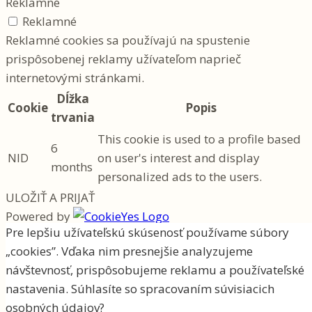
Reklamné
Reklamné
Reklamné cookies sa používajú na spustenie
prispôsobenej reklamy užívateľom naprieč
internetovými stránkami.
Dĺžka
Cookie
Popis
trvania
This cookie is used to a profile based
6
NID
on user's interest and display
months
personalized ads to the users.
ULOŽIŤ A PRIJAŤ
Powered by
Pre lepšiu užívateľskú skúsenosť používame súbory
„cookies”. Vďaka nim presnejšie analyzujeme
návštevnosť, prispôsobujeme reklamu a používateľské
O speed datingu
Ako na to
nastavenia. Súhlasíte so spracovaním súvisiacich
Udalosti
osobných údajov?