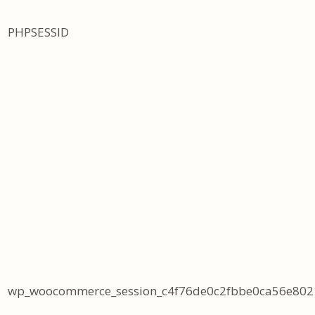
PHPSESSID
wp_woocommerce_session_c4f76de0c2fbbe0ca56e802