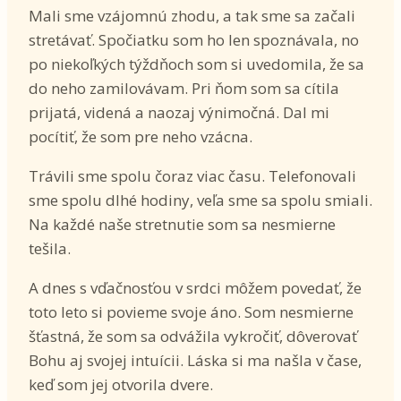
Mali sme vzájomnú zhodu, a tak sme sa začali
stretávať. Spočiatku som ho len spoznávala, no
po niekoľkých týždňoch som si uvedomila, že sa
do neho zamilovávam. Pri ňom som sa cítila
prijatá, videná a naozaj výnimočná. Dal mi
pocítiť, že som pre neho vzácna.
Trávili sme spolu čoraz viac času. Telefonovali
sme spolu dlhé hodiny, veľa sme sa spolu smiali.
Na každé naše stretnutie som sa nesmierne
tešila.
A dnes s vďačnosťou v srdci môžem povedať, že
toto leto si povieme svoje áno. Som nesmierne
šťastná, že som sa odvážila vykročiť, dôverovať
Bohu aj svojej intuícii. Láska si ma našla v čase,
keď som jej otvorila dvere.