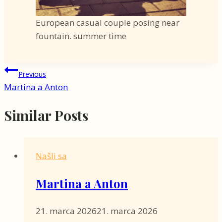
European casual couple posing near
fountain. summer time
Navigácia
Previous
Martina a Anton
v
článku
Similar Posts
Našli sa
Martina a Anton
21. marca 2026
21. marca 2026