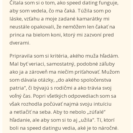
Čítala som si o tom, ako speed dating funguje,
aby som vedela, čo ma čaká. Túžila som po
láske, vzťahu a moje zadané kamarátky mi
neustále opakovali, že nemôžem len čakať na
princa na bielom koni, ktorý mi zazvoní pred
dverami.
Pripravila som si kritéria, akého muža hľadám.
Mal byť veriaci, samostatný, podobné záľuby
ako ja a zároveň ma niečím priťahovať. Mužom
som dávala otázky, „do akého spoločenstva
patria“, či bývajú s rodičmi a ako trávia svoj
voľný čas. Popri všetkých odpovediach som sa
však rozhodla počúvať najmä svoju intuíciu
a netlačiť na seba. Aby to nebolo „zúfalé“
hľadanie, ale aby som si to aj „užila“. Tí, ktorí
boli na speed datingu vedia, aké je to náročné.