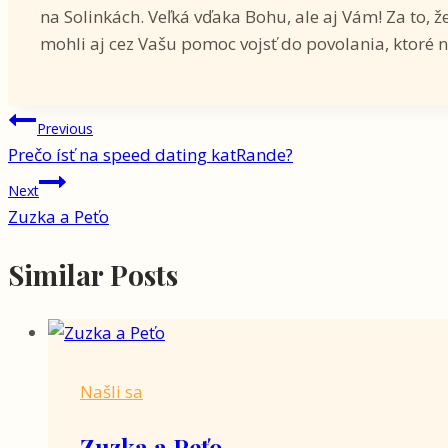
na Solinkách. Veľká vďaka Bohu, ale aj Vám! Za to, 
mohli aj cez Vašu pomoc vojsť do povolania, ktoré
Navigácia
Previous
Prečo ísť na speed dating katRande?
v
Next
článku
Zuzka a Peťo
Similar Posts
Našli sa
Zuzka a Peťo