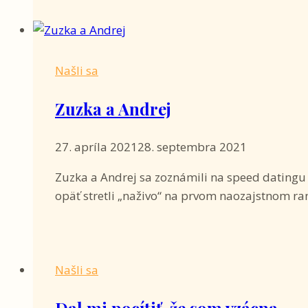
Našli sa
Zuzka a Andrej
27. apríla 2021
28. septembra 2021
Zuzka a Andrej sa zoznámili na speed datingu 
opäť stretli „naživo“ na prvom naozajstnom ra
Našli sa
Dal mi pocítiť, že som vzácna