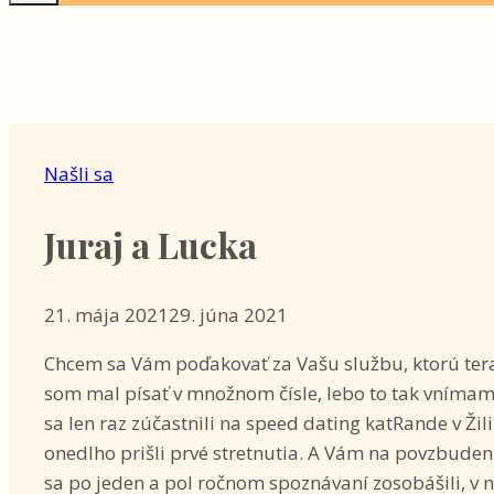
Našli sa
Juraj a Lucka
21. mája 2021
29. júna 2021
Chcem sa Vám poďakovať za Vašu službu, ktorú ter
som mal písať v množnom čísle, lebo to tak vnímam
sa len raz zúčastnili na speed dating katRande v Žili
onedlho prišli prvé stretnutia. A Vám na povzbude
sa po jeden a pol ročnom spoznávaní zosobášili, v 