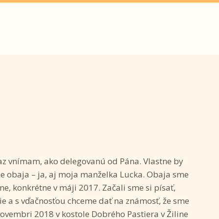
az vnímam, ako delegovanú od Pána. Vlastne by
e obaja – ja, aj moja manželka Lucka. Obaja sme
ne, konkrétne v máji 2017. Začali sme si písať,
nie a s vďačnosťou chceme dať na známosť, že sme
novembri 2018 v kostole Dobrého Pastiera v Žiline