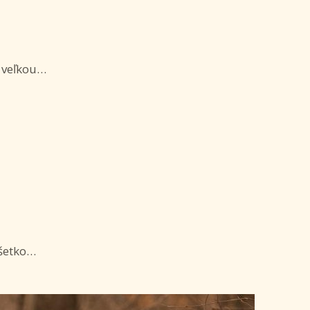
s veľkou…
všetko…