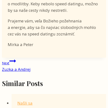
o modlitby. Keby nebolo speed datingu, možno
by sa naše cesty nikdy nestretli.
Prajeme vám, veľa Božieho požehnania
a energie, aby sa čo najviac slobodných mohlo
cez vás na speed datingu zoznámiť.
Mirka a Peter
Navigácia
Next
Zuzka a Andrej
v
článku
Similar Posts
Našli sa