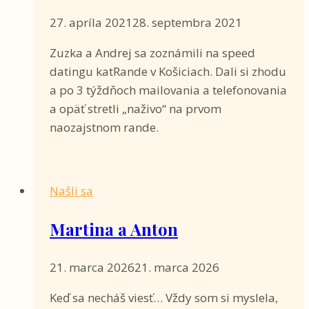
27. apríla 2021
28. septembra 2021
Zuzka a Andrej sa zoznámili na speed
datingu katRande v Košiciach. Dali si zhodu
a po 3 týždňoch mailovania a telefonovania
a opäť stretli „naživo“ na prvom
naozajstnom rande.
Našli sa
Martina a Anton
21. marca 2026
21. marca 2026
Keď sa necháš viesť… Vždy som si myslela,