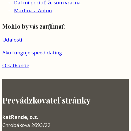
Dal mi pocítiť, že som vzácna
Martina a Anton
Mohlo by vás zaujímať:
Udalosti
Ako funguje speed dating
O katRande
Prevádzkovateľ stránky
katRande, o.z.
Chrobákova 2693/22