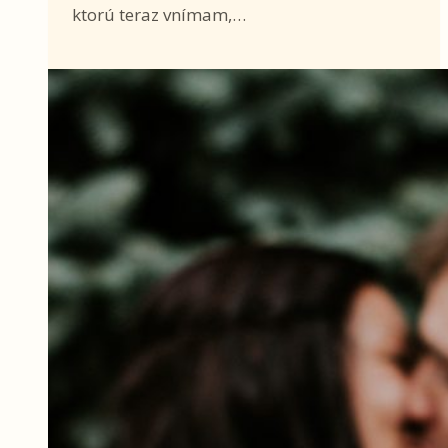
ktorú teraz vnímam,…