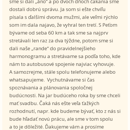
sme si dali „áno“ a po dvoch dňoch čakania sme
dostali dobrú správu. Ja som si ešte chvíľu
písala s ďalšími dvoma mužmi, ale veľmi rýchlo
som im dala najavo, že vyhral ten tretí. S Peťom
bývame od seba 60 km a tak sme sa najprv
stretávali len raz za dva týždne, potom sme si
dali naše „rande“ do pravidelnejšieho
harmonogramu a stretávame sa podľa toho, kde
nám to autobusové spojenie najviac vyhovuje.
A samozrejme, stále spolu telefonujeme alebo
whatsapujeme. Vychutnávame si čas
spoznávania a plánovania spoločnej
budúcnosti. Na jar budúceho roka by sme chceli
mať svadbu. Čaká nás ešte veľa ťažkých
rozhodnutí, napr. kde budeme bývať, kto z nás si
bude hľadať novú prácu, ale sme v tom spolu
a to je dôležité. Ďakujeme vám a prosíme