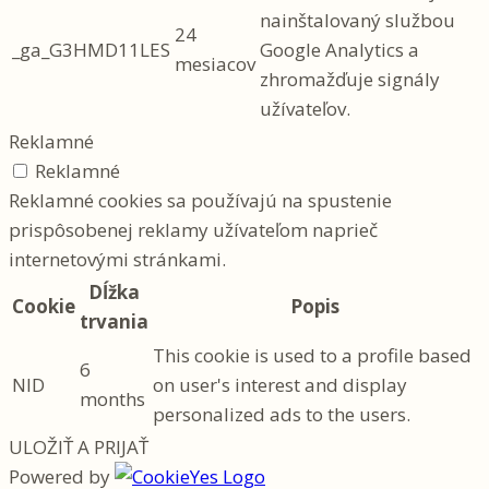
nainštalovaný službou
24
_ga_G3HMD11LES
Google Analytics a
mesiacov
zhromažďuje signály
užívateľov.
Reklamné
Reklamné
Reklamné cookies sa používajú na spustenie
prispôsobenej reklamy užívateľom naprieč
internetovými stránkami.
Dĺžka
Cookie
Popis
trvania
This cookie is used to a profile based
6
NID
on user's interest and display
months
personalized ads to the users.
ULOŽIŤ A PRIJAŤ
Powered by